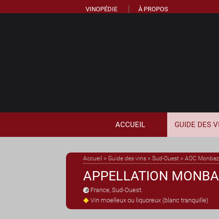
VINOPÉDIE
À PROPOS
ACCUEIL
GUIDE
DES
V
Accueil
>
Guide des vins
>
Sud-Ouest
>
AOC Monbazi
APPELLATION MONBA
France
,
Sud-Ouest
.
Vin moelleux ou liquoreux (blanc tranquille)