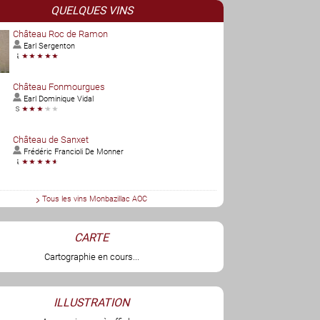
QUELQUES VINS
Château Roc de Ramon
Earl Sergenton
Château Fonmourgues
Earl Dominique Vidal
Château de Sanxet
Frédéric Francioli De Monner
Tous les vins Monbazillac AOC
CARTE
Cartographie en cours...
ILLUSTRATION