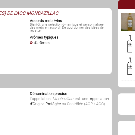
ES
) DE L'AOC MONBAZILLAC
Accords mets/vins
Bientôt, une sélection dynamique et personnalisée
des mets en accord ! De quoi donner des idées de
recette !
Arômes typiques
d'arômes
.
Dénomination précise
L'appellation
Monbazillac
est une
Appellation
d'Origine Protégée
ou Contrôlée (AOP / AOC).