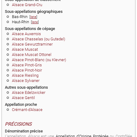
Alsace Grand-Cru
Sous-appellations géographiques
Bas-Rhin
[
liste
]
Haut-Rhin
[
liste
]
Sous-appellations de cépage
Alsace Auxerrois
Alsace Chasselas (ou Gutedel)
Alsace Gewurztraminer
Alsace Muscat
Alsace Muscat Ottonel
Alsace Pinot-Blanc (ou Klevner)
Alsace Pinot-Gris
Alsace Pinot-Noir
Alsace Riesling
Alsace Sylvaner
Autres sous-appellations
Alsace Edelzwicker
Alsace Gentil
Appellation proche
Crémant-d'Alsace
PRÉCISIONS
Dénomination précise
L'appellation
Alsace
est une
Appellation d'Origine Protégée
ou Contrôlée