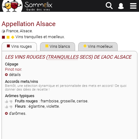
Site en jachère - Pour historique et consultation uniquement
Appellation Alsace
France
,
Alsace
.
Vins tranquilles et moelleux.
Vins rouges
Vins blancs
Vins moelleux
LES VINS ROUGES (
TRANQUILLES
SECS) DE L'AOC ALSACE
Cépage
Pinot noir
.
détails
Accords mets/vins
Bientôt, une sélection dynamique et personnalisée des mets en accord ! De quoi
donner des idées de recette !
Arômes typiques
Fruits rouges
:
framboise
,
groseille
,
cerise
.
Fleurs
:
églantine
,
violette
.
d'arômes
.