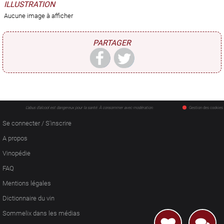
ILLUSTRATION
Aucune image à afficher
PARTAGER
L'abus d'alcool est dangereux pour la santé. À consommer avec modération.
Gestion des cookies
Se connecter / S'inscrire
A propos
Vinopédie
FAQ
Mentions légales
Dictionnaire du vin
Sommelix dans les médias