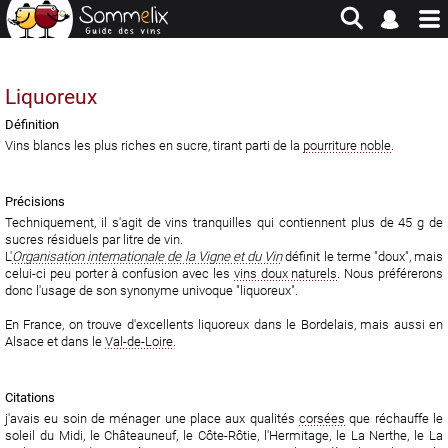
Site en jachère - Pour historique et consultation uniquement
Liquoreux
Définition
Vins blancs les plus riches en sucre, tirant parti de la
pourriture noble
.
Précisions
Techniquement, il s'agit de vins tranquilles qui contiennent plus de 45 g de
sucres résiduels par litre de vin.
L'
Organisation internationale de la Vigne et du Vin
définit le terme "doux", mais
celui-ci peu porter à confusion avec les
vins doux naturels
. Nous préférerons
donc l'usage de son synonyme univoque "liquoreux".
En France, on trouve d'excellents liquoreux dans le Bordelais, mais aussi en
Alsace et dans le
Val-de-Loire
.
Citations
j'avais eu soin de ménager une place aux qualités
corsées
que réchauffe le
soleil du Midi, le Châteauneuf, le Côte-Rôtie, l'Hermitage, le La Nerthe, le La