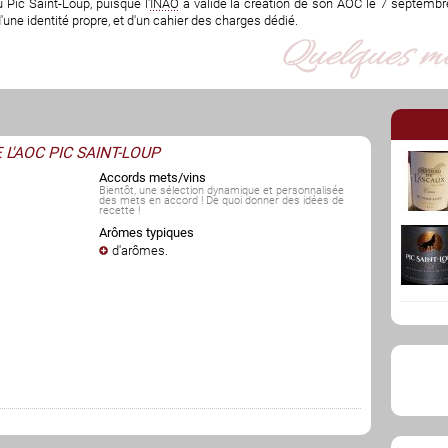
 Pic Saint-Loup, puisque l'
INAO
a validé la création de son AOC le 7 septembre
ne identité propre, et d'un cahier des charges dédié.
 L'AOC PIC SAINT-LOUP
Accords mets/vins
Bientôt, une sélection dynamique et personnalisée
des mets en accord ! De quoi donner des idées de
recette !
Arômes typiques
d'arômes
.