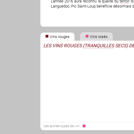
L'année 2016 aura reconnu la qualité du
terroir
du
Languedoc, Pic Saint-Loup bénéficie désormais d'u
Vins rouges
Vins rosés
LES VINS ROUGES (
TRANQUILLES
SECS) DE
Les autres types de vin :