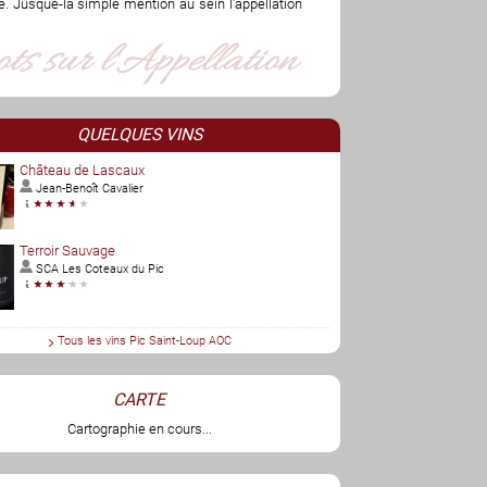
. Jusque-là simple mention au sein l'appellation
QUELQUES VINS
Château de Lascaux
Jean-Benoît Cavalier
Terroir Sauvage
SCA Les Coteaux du Pic
Tous les vins Pic Saint-Loup AOC
CARTE
Cartographie en cours...