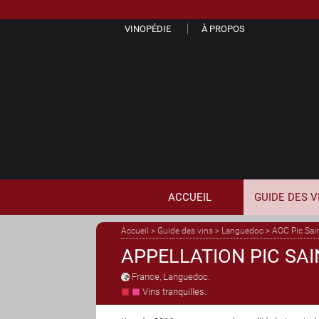
VINOPÉDIE
À PROPOS
ACCUEIL
GUIDE
DES
V
Accueil
>
Guide des vins
>
Languedoc
>
AOC Pic Sai
APPELLATION PIC SAI
France
,
Languedoc
.
Vins tranquilles.