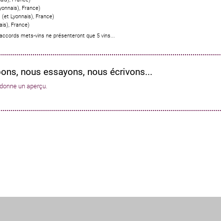
Lyonnais)
,
France
)
 (et Lyonnais)
,
France
)
ais)
,
France
)
 accords mets-vins ne présenteront que 5 vins...
ns, nous essayons, nous écrivons...
 donne un aperçu.