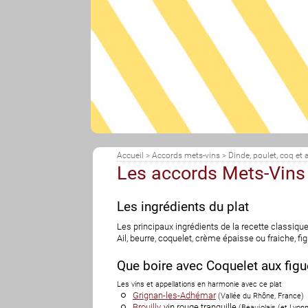
Accueil
>
Accords mets-vins
>
Dinde, poulet, coq et a
Les accords Mets-Vins 
Les ingrédients du plat
Les principaux ingrédients de la recette classique
Ail, beurre, coquelet, crème épaisse ou fraiche, fi
Que boire avec Coquelet aux figu
Les vins et appellations en harmonie avec ce plat
Grignan-les-Adhémar
(
Vallée du Rhône
,
France
)
Brouilly
, vin rouge tranquille
(
Beaujolais (et Lyonn