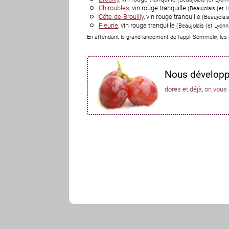
Chiroubles
, vin rouge tranquille
(
Beaujolais (et 
Côte-de-Brouilly
, vin rouge tranquille
(
Beaujolais
Fleurie
, vin rouge tranquille
(
Beaujolais (et Lyonn
En attendant le grand lancement de l'appli Sommelix, les
Nous développo
dores et déjà, on vous