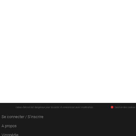
L'abus d'alcool est dangereux pour la santé. À consommer avec modération.
Gestion des cookies
Se connecter / S'inscrire
A propos
Vinopédie