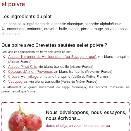
et poivre
Les ingrédients du plat
Les principaux ingrédients de la recette classique, par ordre alphabétique :
Ail, cassonade, coriandre, crevette, huile, oignon, piment rouge, poivre et poivre
de sichuan.
Que boire avec Crevettes sautées sel et poivre ?
Les vins et appellations en harmonie avec ce plat
Alsace Klevener-de-Heiligenstein (ou Savagnin-rose)
, vin blanc tranquille
(
Alsace
,
France
)
Alsace Pinot-Gris
, vin blanc tranquille
(
Alsace
,
France
)
Coteaux-d'Aix-en-Provence
, vin blanc tranquille
(
Provence
,
France
)
Crozes-Hermitage
, vin blanc tranquille
(
Vallée du Rhône
,
France
)
Vacqueyras
, vin blanc tranquille
(
Vallée du Rhône
,
France
)
En attendant le grand lancement de l'appli Sommelix, les accords mets-vins ne
présenteront que 5 vins...
Nous développons, nous essayons,
nous écrivons...
dores et déjà, on vous donne un aperçu.