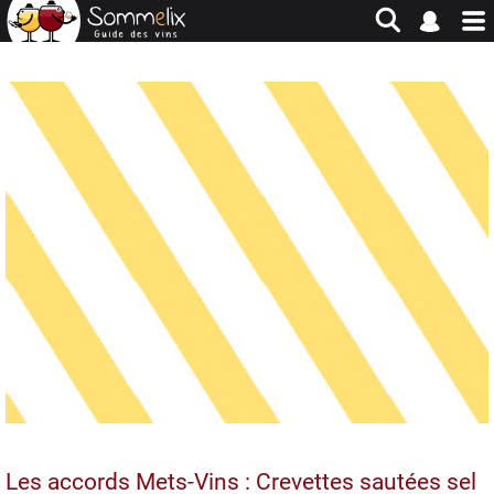
Site en jachère - Pour historique et consultation uniquement
Les accords Mets-Vins : Crevettes sautées sel