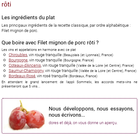
rôti
Les ingrédients du plat
Les principaux ingrédients de la recette classique, par ordre alphabétique :
Filet mignon de porc.
Que boire avec Filet mignon de porc rôti ?
Les vins et appellations en harmonie avec ce plat
Chiroubles
, vin rouge tranquille
(
Beaujolais (et Lyonnais)
,
France
)
Bourgogne
, vin rouge tranquille
(
Bourgogne
,
France
)
Coteaux-d'Ancenis
, vin rouge tranquille
(
Vallée de la Loire (et Centre)
,
France
)
Saumur-Champigny
, vin rouge tranquille
(
Vallée de la Loire (et Centre)
,
France
)
Bordeaux-Rosé
, vin rosé tranquille
(
Bordeaux
,
France
)
En attendant le grand lancement de l'appli Sommelix, les accords mets-vins ne
présenteront que 5 vins...
Nous développons, nous essayons,
nous écrivons...
dores et déjà, on vous donne un aperçu.