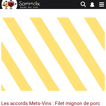
Site en jachère - Pour historique et consultation uniquement
Les accords Mets-Vins : Filet mignon de porc