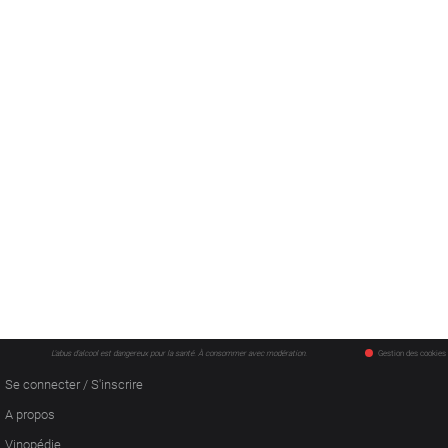
L'abus d'alcool est dangereux pour la santé. À consommer avec modération.
Gestion des cookies
Se connecter / S'inscrire
A propos
Vinopédie