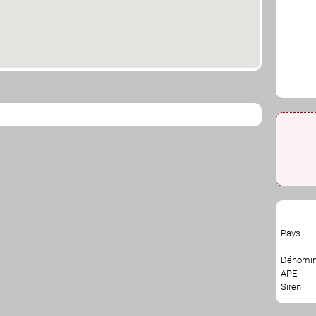
Pays
Dénomin
APE
Siren