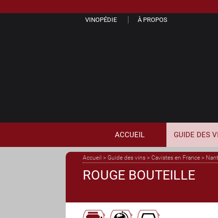
VINOPÉDIE
À PROPOS
ACCUEIL
GUIDE
DES
V
Accueil
>
Guide des vins
>
Cavistes en France
>
Nan
ROUGE BOUTEILLE