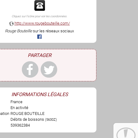
Cliquez sur l'icône pour voir les coordonnées.
http://www.rougebouteille.com/
Rouge Bouteille
sur les réseaux sociaux
PARTAGER
INFORMATIONS LÉGALES
France
En activité
ation
ROUGE BOUTEILLE
Débits de boissons
(5630Z)
539362384