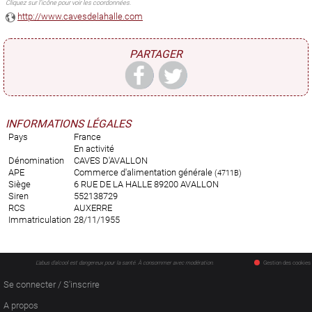
Cliquez sur l'icône pour voir les coordonnées.
http://www.cavesdelahalle.com
PARTAGER
INFORMATIONS LÉGALES
Pays
France
En activité
Dénomination
CAVES D'AVALLON
APE
Commerce d'alimentation générale
(4711B)
Siège
6 RUE DE LA HALLE 89200 AVALLON
Siren
552138729
RCS
AUXERRE
Immatriculation
28/11/1955
L'abus d'alcool est dangereux pour la santé. À consommer avec modération.
Gestion des cookies
Se connecter / S'inscrire
A propos