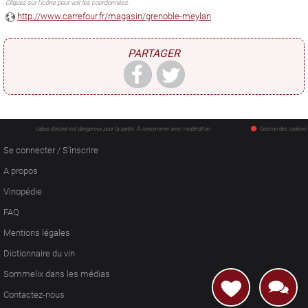
Cliquez sur l'icône pour voir les coordonnées.
http://www.carrefour.fr/magasin/grenoble-meylan
PARTAGER
L'abus d'alcool est dangereux pour la santé. À consommer avec modération.
Gestion des cookies
Se connecter / S'inscrire
A propos
Vinopédie
FAQ
Mentions légales
Dictionnaire du vin
Sommelix dans les médias
Contactez-nous