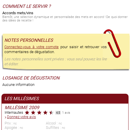
COMMENT LE SERVIR ?
Accords mets/vins
Bientôt, une sélection dynamique et personnalisée des mets en accord ! De quoi donner
des idées de recette !
NOTES PERSONNELLES
Connectez-vous à votre compte
pour saisir et retrouver vos
commentaires de dégustation.
Les notes personnelles sont privées : vous seul pouvez les lire
et éditer.
LOSANGE DE DÉGUSTATION
Aucune information
LES MILLÉSIMES
MILLÉSIME 2009
Internautes
4,5
1 avis
Donnez votre avis
Prix :
Alcool :
nc
nc
Apogée :
Sulfiltes :
nc
nc