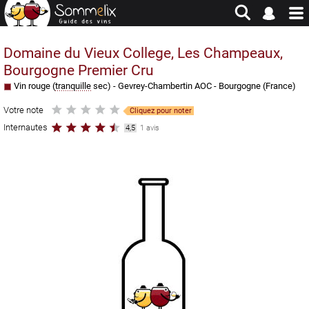
Site en jachère - Pour historique et consultation uniquement
Domaine du Vieux College, Les Champeaux,
Bourgogne Premier Cru
Vin rouge (
tranquille
sec) -
Gevrey-Chambertin AOC
-
Bourgogne
(
France
)
Votre note
Cliquez pour noter
Internautes
4,5
1 avis