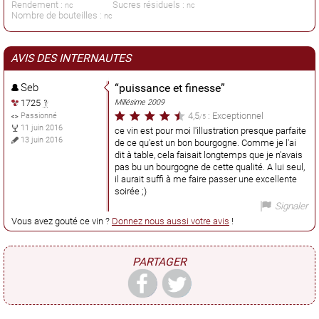
Rendement :
Sucres résiduels :
nc
nc
Nombre de bouteilles :
nc
AVIS DES INTERNAUTES
Seb
“
puissance et finesse
”
1725
Millésime 2009
4,5
: Exceptionnel
Passionné
/5
11 juin 2016
ce vin est pour moi l'illustration presque parfaite
13 juin 2016
de ce qu'est un bon bourgogne. Comme je l'ai
dit à table, cela faisait longtemps que je n'avais
pas bu un bourgogne de cette qualité. A lui seul,
il aurait suffi à me faire passer une excellente
soirée ;)
Signaler
Vous avez gouté ce vin ?
Donnez nous aussi votre avis
!
PARTAGER