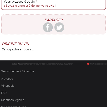
Vous avez gouté ce vin ?
Soyez le premier à
donner votre avis
!
PARTAGER
ORIGINE DU VIN
Cartographie en cours...
L'abus d'alcool est dangereux pour la santé. À consommer avec modération.
Gestion des cookies
Se connecter / S'inscrire
A propos
Vinopédie
FAQ
Mentions légales