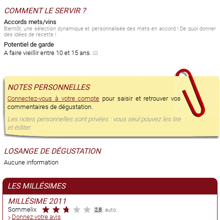
COMMENT LE SERVIR ?
Accords mets/vins
Bientôt, une sélection dynamique et personnalisée des mets en accord ! De quoi donner
des idées de recette !
Potentiel de garde
A faire vieillir entre 10 et 15 ans.
NOTES PERSONNELLES
Connectez-vous à votre compte
pour saisir et retrouver vos
commentaires de dégustation.
Les notes personnelles sont privées : vous seul pouvez les lire
et éditer.
LOSANGE DE DÉGUSTATION
Aucune information
LES MILLÉSIMES
MILLÉSIME 2011
Sommelix
2,8
auto.
Donnez votre avis