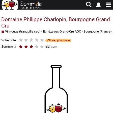
Site en jachère - Pour historique et consultation uniquement
Domaine Philippe Charlopin, Bourgogne Grand
Cru
Vin rouge (
tranquille
sec) -
Echézeaux-Grand-Cru AOC
-
Bourgogne
(
France
)
Votre note
Cliquez pour noter
Sommelix
3,2
auto.