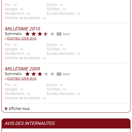
Prix :
Alcool :
nc
nc
Apogée :
Sulfiltes :
nc
nc
Rendement :
Sucres résiduels :
nc
nc
Nombre de bouteilles :
nc
MILLÉSIME 2010
Sommelix
3,5
auto.
Donnez votre avis
Prix :
Alcool :
nc
nc
Apogée :
Sulfiltes :
nc
nc
Rendement :
Sucres résiduels :
nc
nc
Nombre de bouteilles :
nc
MILLÉSIME 2009
Sommelix
3,0
auto.
Donnez votre avis
Prix :
Alcool :
nc
nc
Apogée :
Sulfiltes :
nc
nc
Rendement :
Sucres résiduels :
nc
nc
Nombre de bouteilles :
nc
Afficher tous
AVIS DES INTERNAUTES