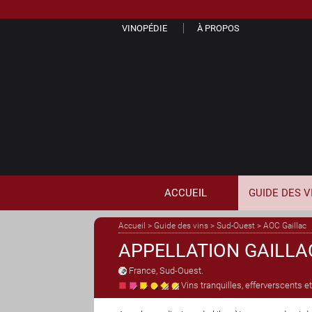
VINOPÉDIE
À PROPOS
ACCUEIL
GUIDE
DES
V
Accueil
>
Guide des vins
>
Sud-Ouest
>
AOC Gaillac
APPELLATION GAILLA
France
,
Sud-Ouest
.
Vins tranquilles, efferverscents e