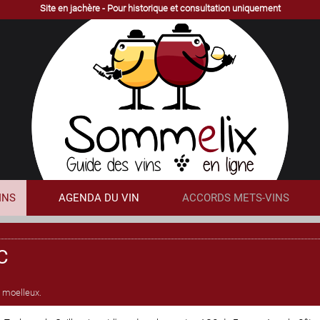
Site en jachère - Pour historique et consultation uniquement
INS
AGENDA DU VIN
ACCORDS METS-VINS
C
t moelleux.