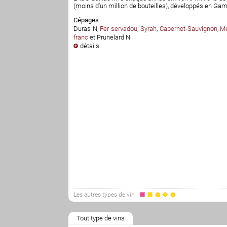
(moins d'un million de bouteilles), développés en G
Cépages
Duras N
,
Fer servadou
,
Syrah
,
Cabernet-Sauvignon
,
Me
franc
et
Prunelard N
.
détails
Les autres types de vin :
Tout type de vins