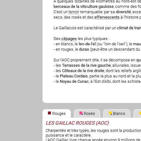
A quelques dizaines de kilomètres au nord-est de 
berceaux de la viticulture gauloise
, comme des fou
C'est un
terroir
remarquable par sa
diversité
, exc
secs, des rosés et des
effervescents
à l'histoire
Le Gaillacois est caractérisé par un
climat de tra
Ses
cépages
les plus typiques :
- en blancs, le
len-de-l'el
(ou "loin de l'oeil"), le
mau
- en rouges, le
duras
(peut-être un descendant du
Sur l'AOC proprement dite, il se décompose en
qu
- les
Terrasses de la rive gauche
, alluviales, issu
- les
Côteaux de la rive droite
, dont les reliefs arg
- le
Plateau Cordais
, partie la plus au nord et la 
- le
Noyau de Cunac
, à l'Est d'Albi, dont les schist
Rouges
Rosés
Blancs
LES GAILLAC ROUGES (AOC)
Charpentés et très typés, les rouges sont la production
puissance et le caractère.
L'AOC Gaillac livre chaque année environ 9 millions de 