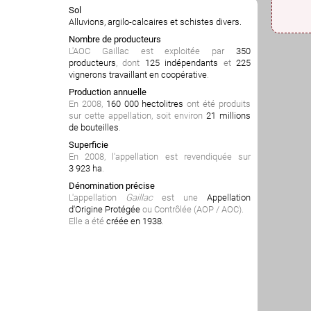
Sol
Alluvions, argilo-calcaires et schistes divers.
Nombre de producteurs
L'AOC Gaillac est exploitée par
350
producteurs
, dont
125 indépendants
et
225
vignerons travaillant en coopérative
.
Production annuelle
En 2008,
160 000 hectolitres
ont été produits
sur cette appellation, soit environ
21 millions
de bouteilles
.
Superficie
En 2008, l'appellation est revendiquée sur
3 923 ha
.
Dénomination précise
L'appellation
Gaillac
est une
Appellation
d'Origine Protégée
ou Contrôlée (AOP / AOC).
Elle a été
créée en 1938
.