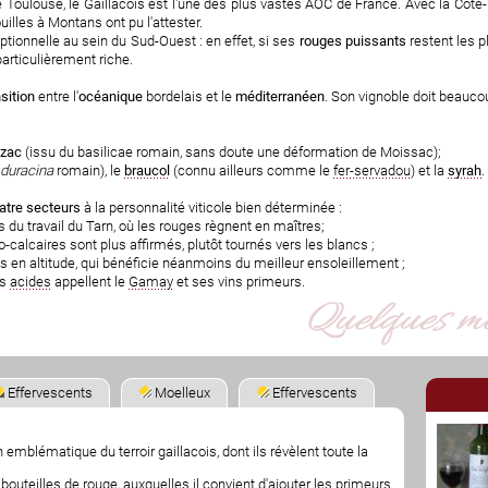
Toulouse, le Gaillacois est l'une des plus vastes AOC de France. Avec la Côte-R
illes à Montans ont pu l'attester.
eptionnelle au sein du Sud-Ouest
: en effet, si ses
rouges puissants
restent les 
 particulièrement riche.
nsition
entre l'
océanique
bordelais et le
méditerranéen
. Son vignoble doit beauc
zac
(issu du basilicae romain, sans doute une déformation de Moissac);
duracina
romain), le
braucol
(connu ailleurs comme le
fer-servadou
) et la
syrah
.
atre secteurs
à la personnalité viticole bien déterminée :
es du travail du Tarn, où les rouges règnent en maîtres;
ilo-calcaires sont plus affirmés, plutôt tournés vers les blancs ;
plus en altitude, qui bénéficie néanmoins du meilleur ensoleillement ;
es
acides
appellent le
Gamay
et ses vins primeurs.
Effervescents
Moelleux
Effervescents
 emblématique du terroir gaillacois, dont ils révèlent toute la
bouteilles de rouge, auxquelles il convient d'ajouter les primeurs