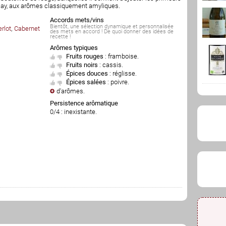
amay, aux arômes classiquement amyliques.
Accords mets/vins
Bientôt, une sélection dynamique et personnalisée
rlot
,
Cabernet
des mets en accord ! De quoi donner des idées de
recette !
Arômes typiques
Fruits rouges
:
framboise
.
Fruits noirs
:
cassis
.
Épices douces
:
réglisse
.
Épices salées
:
poivre
.
d'arômes
.
Persistence arômatique
0/4 : inexistante.