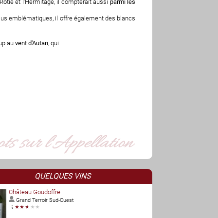
otie et l'Hermitage, il compterait aussi
parmi les
plus emblématiques, il offre également des blancs
oup au
vent d'Autan
, qui
QUELQUES VINS
Château Goudoffre
Grand Terroir Sud-Ouest