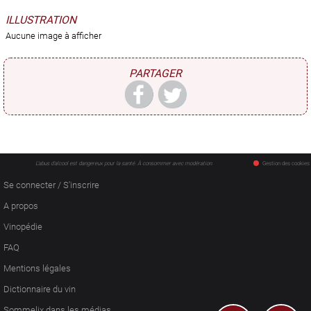
ILLUSTRATION
Aucune image à afficher
PARTAGER
L'abus d'alcool est dangereux pour la santé. À consommer avec modération.
Gestion des cookies
Se connecter / S'inscrire
A propos
Vinopédie
FAQ
Mentions légales
Dictionnaire du vin
Sommelix dans les médias