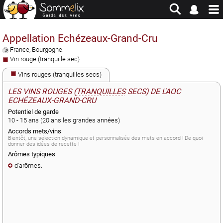
Site en jachère - Pour historique et consultation uniquement
Appellation Echézeaux-Grand-Cru
France
,
Bourgogne
.
Vin rouge (tranquille sec)
Vins rouges (tranquilles secs)
LES VINS ROUGES (
TRANQUILLES
SECS) DE L'AOC
ECHÉZEAUX-GRAND-CRU
Potentiel de garde
10 - 15 ans (20 ans les grandes années)
Accords mets/vins
Bientôt, une sélection dynamique et personnalisée des mets en accord ! De quoi
donner des idées de recette !
Arômes typiques
d'arômes
.