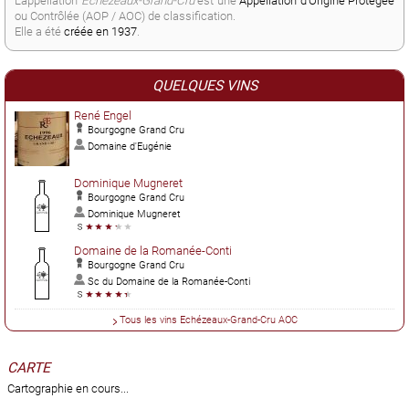
L'appellation
Echézeaux-Grand-Cru
est une
Appellation d'Origine Protégée
ou Contrôlée (AOP / AOC) de classification.
Elle a été
créée en 1937
.
QUELQUES VINS
René Engel
Bourgogne Grand Cru
Domaine d'Eugénie
Dominique Mugneret
Bourgogne Grand Cru
Dominique Mugneret
Domaine de la Romanée-Conti
Bourgogne Grand Cru
Sc du Domaine de la Romanée-Conti
Tous les vins Echézeaux-Grand-Cru AOC
CARTE
Cartographie en cours...